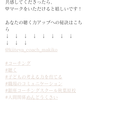
共感してくださったら、
💛マークをいただけると嬉しいです！
あなたの聴く力アップへの秘訣はこち
ら
↓　↓　↓　↓　↓　↓　↓　↓　
↓　↓　↓
@kiiteya_coach_makiko
#コーチング
#聴く
#子どもの考える力を育てる
#職場のコミュニケーション
#銀座コーチングスクール秋葉原校
#人間関係
めんどうくさい