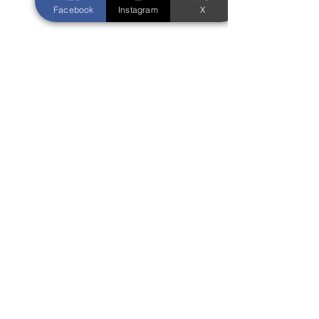
Facebook
Instagram
X
【職場にいると、パワー
【職場で振り回
を吸い取られる人のタイ
ための時間管理
コメント
プ】
は？】
この人の近くにいると、なぜ
職場でマイペース
か生気を奪われる、 特に何
められれば、 こ
もしていないのにぐったり疲
ことはないですよ
コメントを追加…
れてしまう、 というタイプ
しながら、常に周
の人いますよね…。 🔹きか
わりながら 業務
せるが、聴かない🔹 ⁡ 自分が
要があるため、さ
話したいことは、誰かれ 構
からいろいろなタ
わずつかまえて、話をきかせ
込まれてくるのが
コーチング・研修へのお問い合わ
る。 それでその人は、自分
れないところです
せ
だけスッキリ するわけです
今回は、周りの人
ね。...
れない...